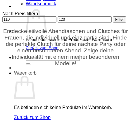
Wandschmuck
Nach Preis filtern
Min.
Max.
Filter
Preis
Preis
Entdecke stilvolle Abendtaschen und Clutches für
Frauen, die individuell und einzigartig sind. Finde
Es befinden sich keine Produkte im Warenkorb.
die perfekte Clutch für deine nächste Party oder
Zurück zum Shop
einen besonderen Abend. Zeige deine
Individualität mit einem meiner besonderen
Suchen
nach:
Modelle!
Warenkorb
Es befinden sich keine Produkte im Warenkorb.
Zurück zum Shop