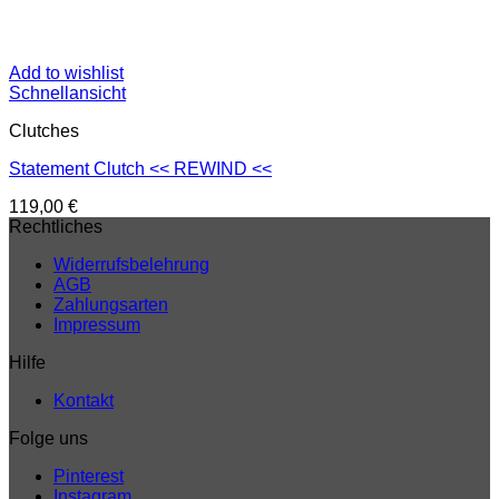
Add to wishlist
Schnellansicht
Clutches
Statement Clutch << REWIND <<
119,00
€
Rechtliches
Widerrufsbelehrung
AGB
Zahlungsarten
Impressum
Hilfe
Kontakt
Folge uns
Pinterest
Instagram