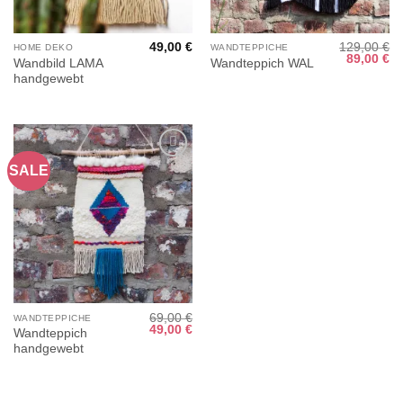
49,00
€
129,00
€
HOME DEKO
WANDTEPPICHE
Ursprüngl
Ak
89,00
€
Wandbild LAMA
Wandteppich WAL
Preis
Pr
handgewebt
war:
ist
129,00 €
89
SALE
Add to
wishlist
69,00
€
WANDTEPPICHE
Ursprünglicher
Aktueller
49,00
€
Wandteppich
Preis
Preis
handgewebt
war:
ist:
69,00 €
49,00 €.