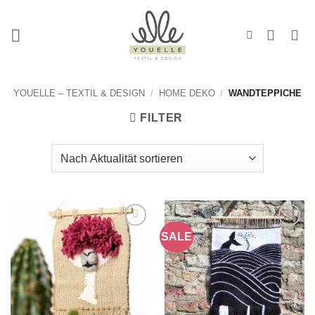
Zum
Inhalt
springen
YOUELLE – TEXTIL & DESIGN
/
HOME DEKO
/
WANDTEPPICHE
FILTER
SALE
Add to
Add to
wishlist
wishlist